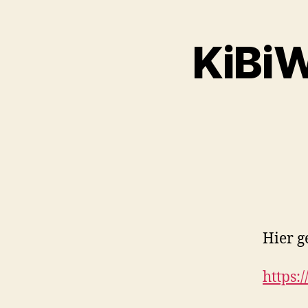
KiBiW
Hier g
https:/