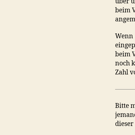
über u
beim V
angeme
Wenn d
eingep
beim V
noch k
Zahl v
Bitte 
jeman
dieser