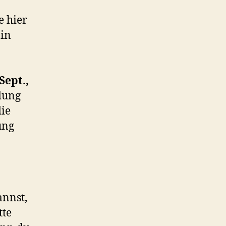
e hier
 in
Sept.,
dung
die
ung
annst,
tte