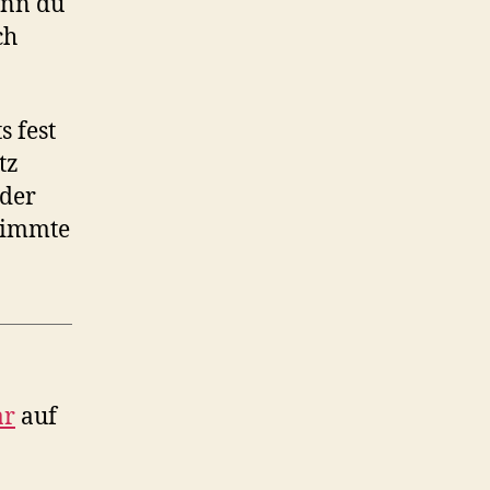
enn du
ch
s fest
tz
 der
stimmte
ar
auf