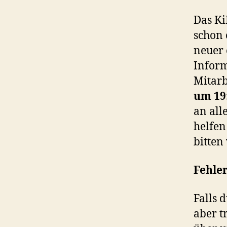
Das Ki
schon 
neuer 
Inform
Mitarb
um 19:
an all
helfen
bitten
Fehler
Falls 
aber t