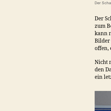
Der Scha
Der Sc
zum B
kann m
Bilder
offen,
Nicht 
den Da
ein let