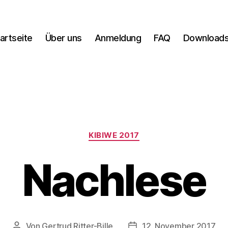
artseite
Über uns
Anmeldung
FAQ
Download
Kategorien
KIBIWE 2017
Nachlese
Von
Gertrud Ritter-Bille
12. November 2017
Beitragsautor
Veröffentlichungsdatum