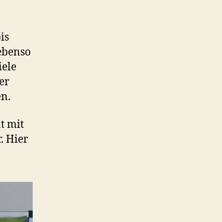
is
ebenso
iele
er
en.
t mit
. Hier