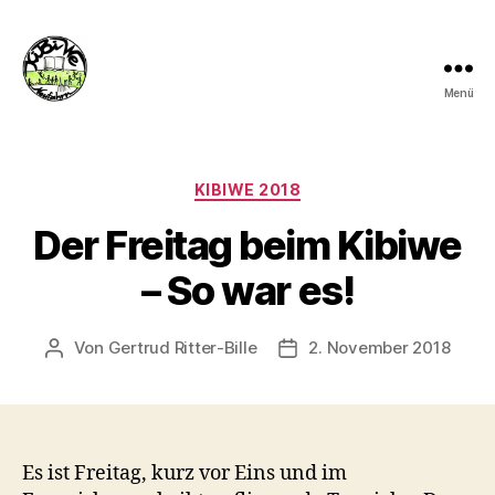
Menü
kibiwe
Kategorien
KIBIWE 2018
Der Freitag beim Kibiwe
– So war es!
Von
Gertrud Ritter-Bille
2. November 2018
Beitragsautor
Veröffentlichungsdatum
Es ist Freitag, kurz vor Eins und im