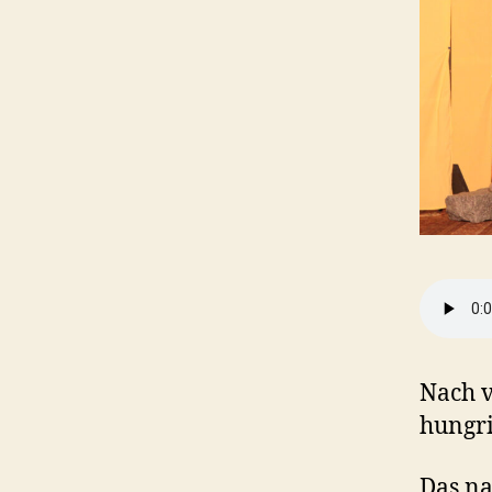
Nach v
hungri
Das na