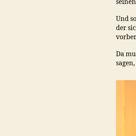
seinen
Und so
der si
vorber
Da mus
sagen, 