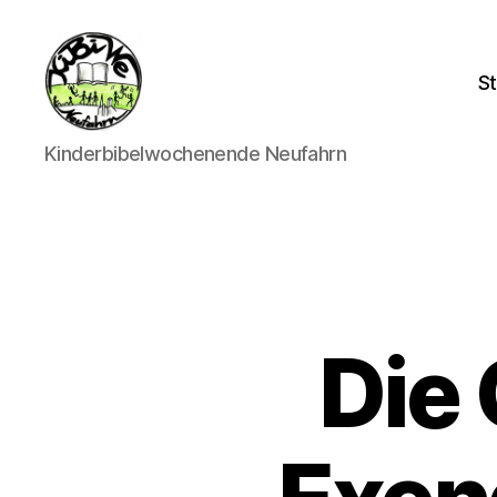
St
kibiwe
Kinderbibelwochenende Neufahrn
Die