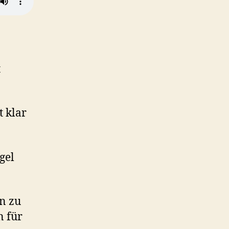
t
 klar
gel
n zu
n für