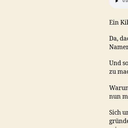
Ein Ki
Da, da
Namen 
Und so
zu ma
Warum 
nun ma
Sich u
gründe