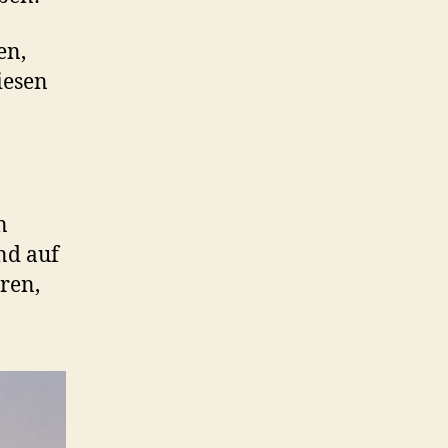
en,
iesen
n
nd auf
ören,