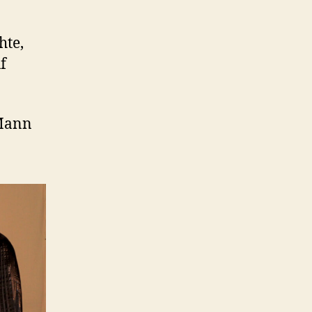
hte,
f
 Mann