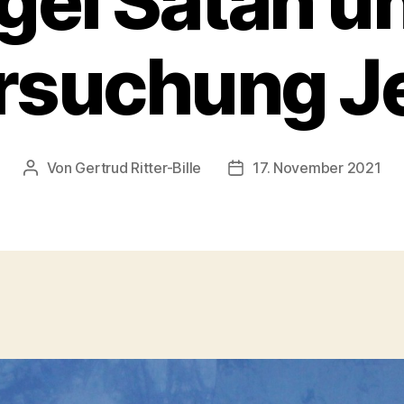
gel Satan un
rsuchung J
Von
Gertrud Ritter-Bille
17. November 2021
Beitragsautor
Veröffentlichungsdatum