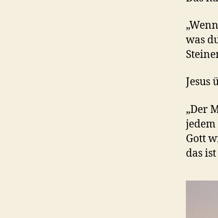
„Wenn 
was du
Steine
Jesus 
„Der M
jedem 
Gott w
das is