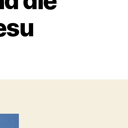
d die
esu