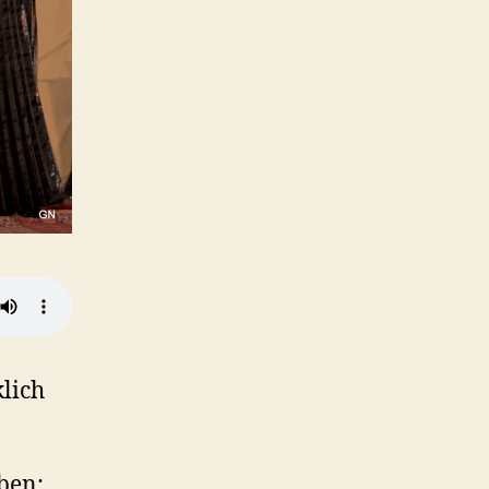
lich
ben: