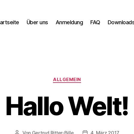
artseite
Über uns
Anmeldung
FAQ
Download
Kategorien
ALLGEMEIN
Hallo Welt!
Von
Gertrud Ritter-Bille
4. März 2017
Beitragsautor
Veröffentlichungsdat