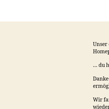
Unser
Homep
… du h
Danke 
ermögl
Wir fa
wieder