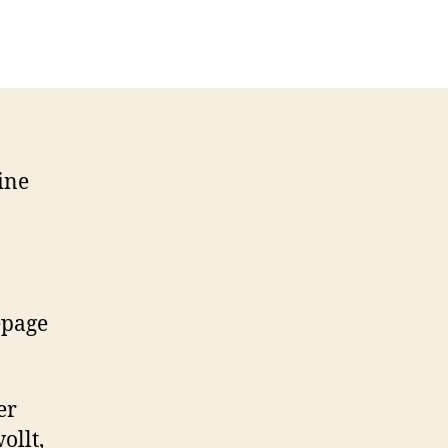
ine
epage
er
ollt,