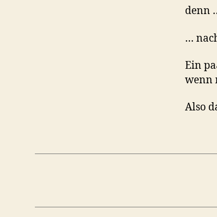
denn 
… nach
Ein pa
wenn m
Also d