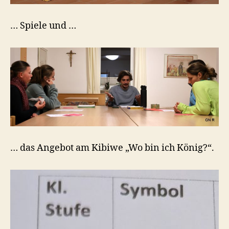
… Spiele und …
… das Angebot am Kibiwe „Wo bin ich König?“.