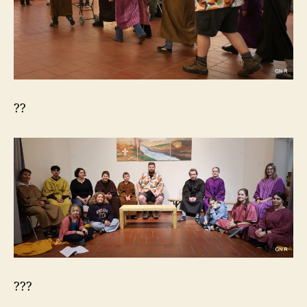
??
???