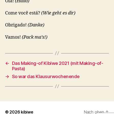
Olá!
(Hallo)
Come você está?
(Wie geht es dir)
Obrigado!
(Danke)
Vamos!
(Pack ma’s!)
←
Das Making-of Kibiwe 2021 (mit Making-of-
Pasta)
→
So war das Klausurwochenende
© 2026
kibiwe
Nach oben
↑