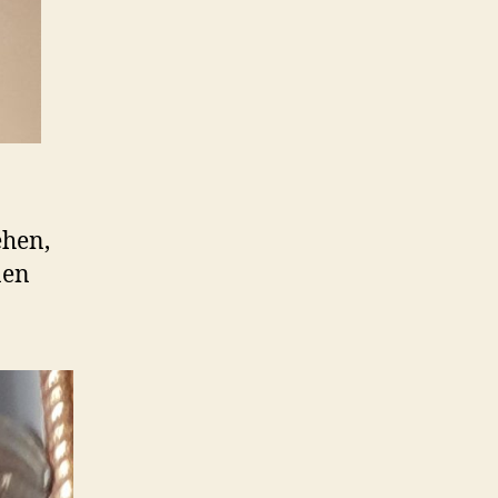
ehen,
nen