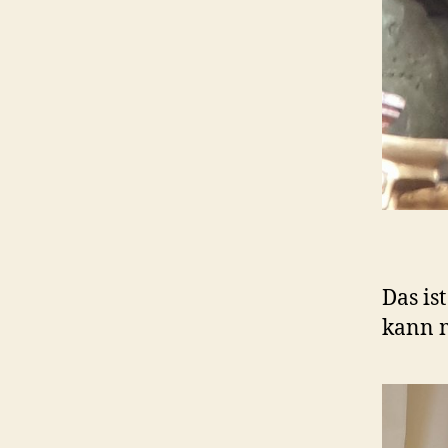
Das is
kann m