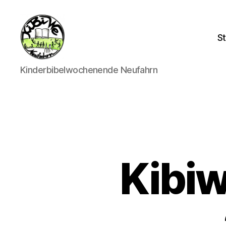
St
kibiwe
Kinderbibelwochenende Neufahrn
Kibi